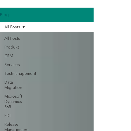
Blog
All Posts
All Posts
Produkt
CRM
Services
Testmanagement
Data
Migration
Microsoft
Dynamics
365
EDI
Release
Management