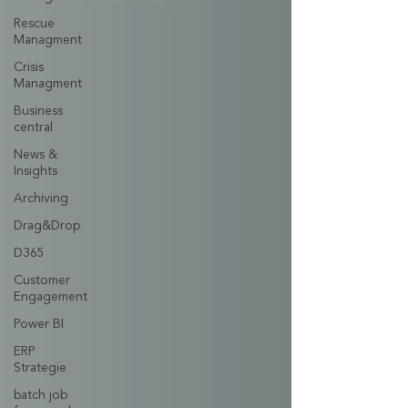
Rescue
Managment
Crisis
Managment
Business
central
News &
Insights
Archiving
Drag&Drop
D365
Customer
Engagement
Power BI
ERP
Strategie
batch job