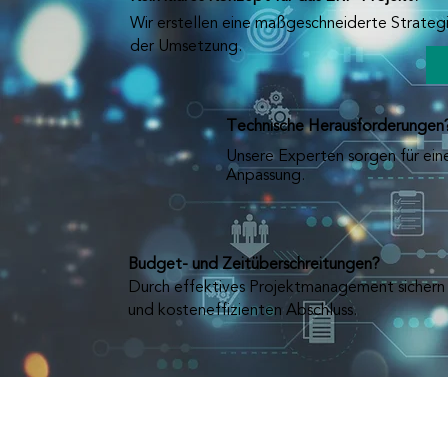
Wir erstellen eine maßgeschneiderte Strategi
der Umsetzung.
Technische Herausforderungen
Unsere Experten sorgen für ein
Anpassung.
Budget- und Zeitüberschreitungen?
Durch effektives Projektmanagement sichern 
und kosteneffizienten Abschluss.