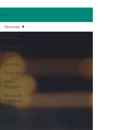
Blog
Services
All Posts
Produkt
CRM
Services
Testmanagement
Data
Migration
Microsoft
Dynamics
365
EDI
Release
Management