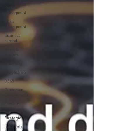
Rescue
Managment
Crisis
Managment
Business
central
News &
Insights
Archiving
Drag&Drop
D365
Customer
Engagement
Power BI
ERP
Strategie
batch job