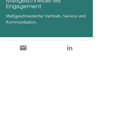
Maßgeschneidertes
Engagement:
Maßgeschneiderter Vertrieb, Service und
Kommunikation.
Cloud-gestützte
Zugänglichkeit:
Mit einer Cloud-basierten Lösung
nahtlose Kundeninteraktion.
Integration des Microsoft-
Ökosystems:
Einfaches Arbeiten mit Power BI und