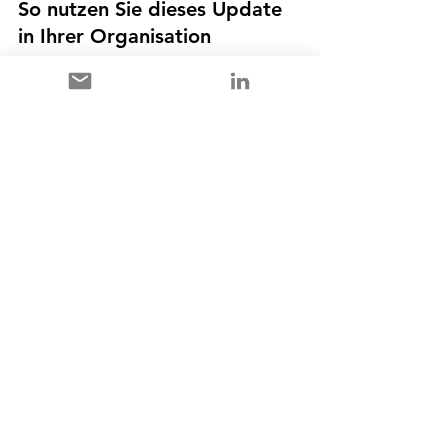
So nutzen Sie dieses Update 
in Ihrer Organisation
Um das volle Potenzial der Release 
Wave 1 2026 auszuschöpfen, sollten 
Sie diese Funktionen auf Ihre 
Prioritäten abstimmen:
Fokus auf Planung und 
Analyse:
 Business Performance 
Analytics, Fertigungsdatenmodelle 
und Quick-Start-Planungsvorlagen 
nutzen, um szenariobasierte 
Planung vor dem nächsten 
Budgetzyklus zu starten.
Fokus auf Abschlusszyklen und 
Abstimmung:
 Verzögerte 
Abwicklung, KI-gestützte 
Bankabstimmung und 
Verbesserungen der 
Kontenabstimmungs-Agenten 