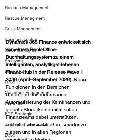
Release Management
Rescue Managment
Crisis Managment
Business central
Dynamics 365 Finance entwickelt sich 
von einem Back-Office-
News & Insights
Buchhaltungssystem zu einem 
Archiving
intelligenten, analytikgetriebenen 
Drag&Drop
Finanz-Hub in der Release Wave 1 
2026 (April–September 2026).
 Neue 
D365
Funktionen in den Bereichen 
Customer Engagement
Unternehmensperformance, 
Automatisierung der Kernfinanzen und 
Power BI
globale Steuerkonformität sollen 
ERP Strategie
Finanzteams dabei unterstützen, 
schneller abzuschließen, smarter zu 
batch job framework
planen und in allen Regionen 
D365
compliant zu bleiben.