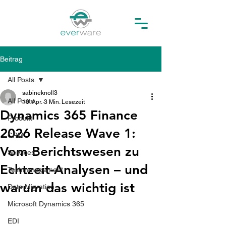
Beitrag
All Posts
sabineknoll3
All Posts
10. Apr.
3 Min. Lesezeit
Dynamics 365 Finance
Produkt
2026 Release Wave 1:
CRM
Vom Berichtswesen zu
Services
Echtzeit-Analysen – und
Testmanagement
warum das wichtig ist
Data Migration
Microsoft Dynamics 365
EDI