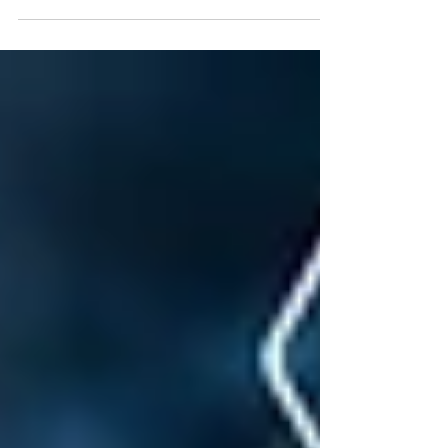
Obwohl diese Plattformen den
Geschäftsbetrieb erfolgreich unterstützt
haben, können sie oft nicht mit den heutigen
Anforderungen an Skalierbarkeit,
Automatisierung, Echtzeitanalysen und KI-
gestützte Entscheidungsfindung Schritt
halten.