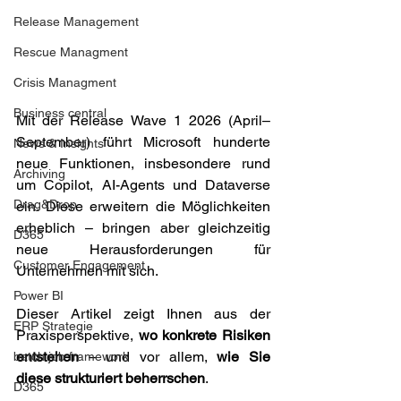
Release Management
Rescue Managment
Crisis Managment
Business central
Mit der Release Wave 1 2026 (April–
September) führt Microsoft hunderte 
News & Insights
neue Funktionen, insbesondere rund 
Archiving
um Copilot, AI-Agents und Dataverse 
Drag&Drop
ein. Diese erweitern die Möglichkeiten 
erheblich – bringen aber gleichzeitig 
D365
neue Herausforderungen für 
Customer Engagement
Unternehmen mit sich. 
Power BI
Dieser Artikel zeigt Ihnen aus der 
ERP Strategie
Praxisperspektive, 
wo konkrete Risiken 
entstehen
 – und vor allem, 
wie Sie 
batch job framework
diese strukturiert beherrschen
. 
D365