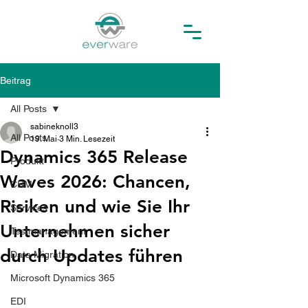
Beitrag
All Posts
sabineknoll3
All Posts
19. Mai
3 Min. Lesezeit
Dynamics 365 Release
Produkt
Waves 2026: Chancen,
CRM
Risiken und wie Sie Ihr
Services
Unternehmen sicher
Testmanagement
durch Updates führen
Data Migration
Microsoft Dynamics 365
EDI