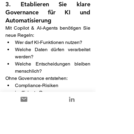
3. Etablieren Sie klare 
Governance für KI und 
Automatisierung
Mit Copilot & AI-Agents benötigen Sie 
neue Regeln: 
Wer darf KI-Funktionen nutzen? 
Welche Daten dürfen verarbeitet 
werden? 
Welche Entscheidungen bleiben 
menschlich? 
Ohne Governance entstehen: 
Compliance-Risiken 
ineffiziente Prozesse 
Vertrauensverlust bei Nutzern 
4. Investieren Sie in 
kontinuierliches Enablement 
Release-Waves sind kein IT-Thema 