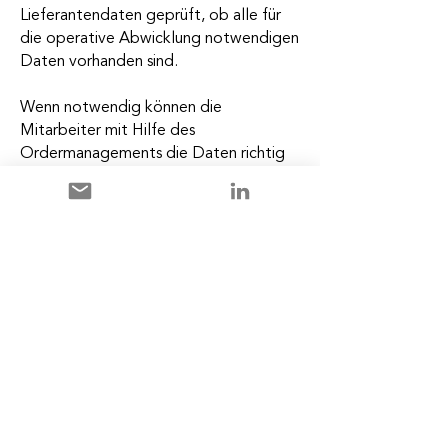
Lieferantendaten geprüft, ob alle für
die operative Abwicklung notwendigen
Daten vorhanden sind.
Wenn notwendig können die
Mitarbeiter mit Hilfe des
Ordermanagements die Daten richtig
stellen. Sind die Daten der Vororder
geprüft und eventuell korrigiert, wird
aus der Vororder
eine Bestellung erstellt. Diese
Bestellung mit Referenz auf die
Vororder wird in weiterer
Folge dem Lieferanten zugesandt.
Ab diesem Zeitpunkt kann der
zuständige Sachbearbeiter alle
Mengen- und Terminänderungen vom
Ordermanagement aus überwachen