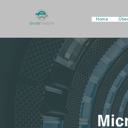
Home
Übe
Mic