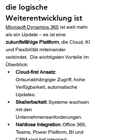
die logische 
Weiterentwicklung ist 
Microsoft Dynamics 365
 ist weit mehr 
als ein Update – es ist eine 
zukunftsfähige Plattform
, die Cloud, KI 
und Flexibilität miteinander 
verbindet.  Die wichtigsten Vorteile im 
Überblick: 
Cloud-first Ansatz
: 
Ortsunabhängiger Zugriff, hohe 
Verfügbarkeit, automatische 
Updates. 
Skalierbarkeit
: Systeme wachsen 
mit den 
Unternehmensanforderungen. 
Nahtlose Integration
: Office 365, 
Teams, Power Platform, BI und 
CRM sind tief integriert. 