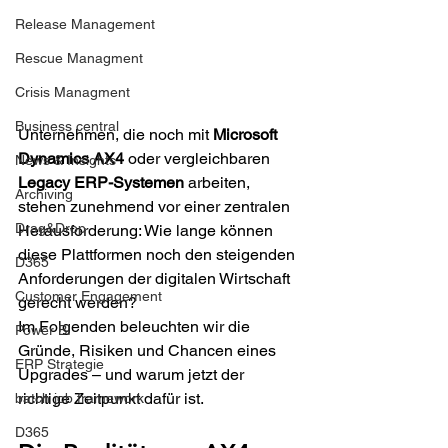
Release Management
Rescue Managment
Crisis Managment
Business central
Unternehmen, die noch mit 
Microsoft 
Dynamics AX4
 oder vergleichbaren 
News & Insights
Legacy ERP-Systemen
 arbeiten, 
Archiving
stehen zunehmend vor einer zentralen 
Drag&Drop
Herausforderung: Wie lange können 
diese Plattformen noch den steigenden 
D365
Anforderungen der digitalen Wirtschaft 
Customer Engagement
gerecht werden? 
Im Folgenden beleuchten wir die 
Power BI
Gründe, Risiken und Chancen eines 
ERP Strategie
Upgrades – und warum jetzt der 
richtige Zeitpunkt dafür ist. 
batch job framework
D365