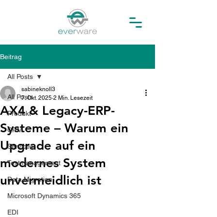
Beitrag
All Posts
sabineknoll3
All Posts
7. Okt. 2025
2 Min. Lesezeit
AX4 & Legacy-ERP-
Produkt
Systeme – Warum ein
CRM
Upgrade auf ein
Services
modernes System
Testmanagement
unvermeidlich ist
Data Migration
Microsoft Dynamics 365
EDI