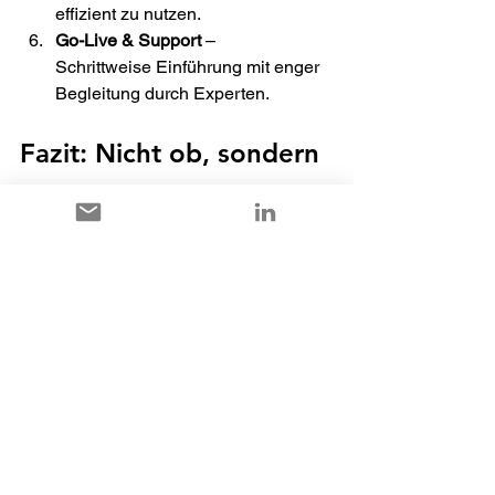
effizient zu nutzen. 
Go-Live & Support
 – 
Schrittweise Einführung mit enger 
Begleitung durch Experten. 
Fazit: Nicht ob, sondern 
wann 
Der Wechsel von AX4 oder einem 
Legacy ERP-System zu einer 
modernen Lösung wie Dynamics 365 
ist 
keine Option, sondern eine 
Notwendigkeit
. Die Risiken veralteter 
Systeme steigen stetig, während die 
Chancen moderner Plattformen enorm 
sind. 
Unternehmen, die jetzt handeln, 
sichern sich: 
Zukunftsfähigkeit, 