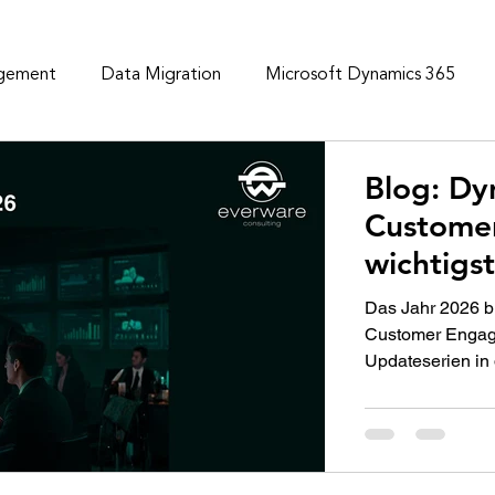
gement
Data Migration
Microsoft Dynamics 365
is Managment
Business central
News & Insights
Ar
Blog: Dy
Custome
Power BI
ERP Strategie
batch job framework
D
wichtigs
2026
Das Jahr 2026 b
Customer Engage
Updateserien in 
2026 Release Wa
September 2026 a
klaren Schwerpunk
Copilot‑Integrat
CRM‑Szenarien –