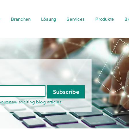
r
Branchen
Lösung
Services
Produkte
Bl
& stay informed! 
Subscribe
out new exciting blog articles.