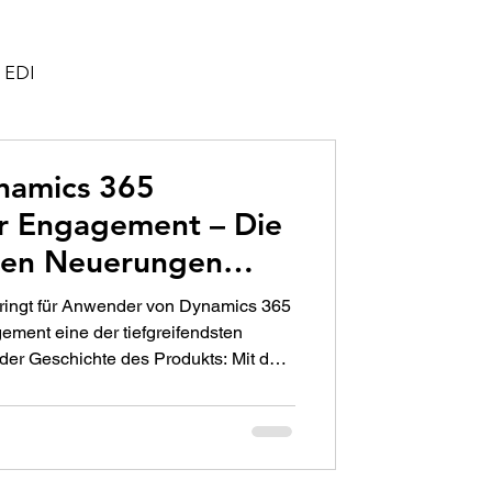
EDI
chiving
namics 365
r Engagement – Die
365
D365
ten Neuerungen
ringt für Anwender von Dynamics 365
ment eine der tiefgreifendsten
der Geschichte des Produkts: Mit der
ve 1, die zwischen April und
usgerollt wird, setzt Microsoft einen
t auf künstliche Intelligenz (AI),
ion und proaktive Automatisierung in
 sowohl im Vertrieb als auch im