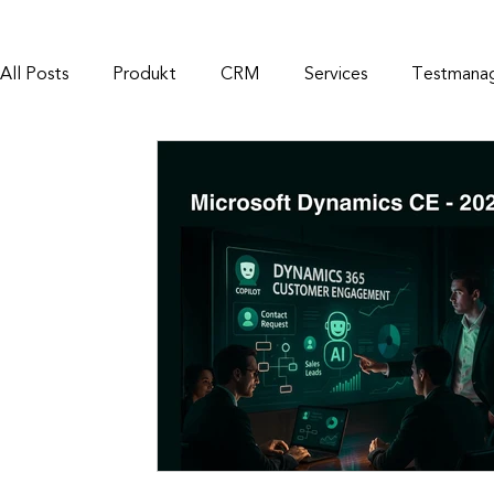
All Posts
Produkt
CRM
Services
Testmana
Release Management
Rescue Managment
Cris
Drag&Drop
D365
Customer Engagement