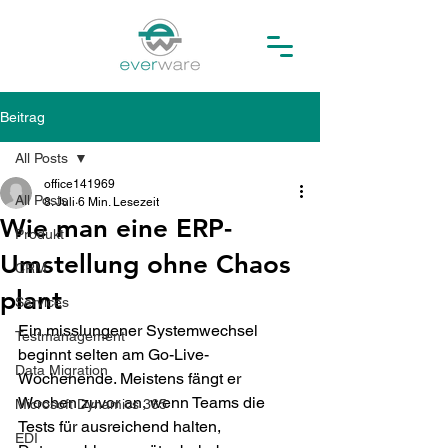
Beitrag
All Posts
office141969
All Posts
8. Juli
6 Min. Lesezeit
Wie man eine ERP-
Produkt
Umstellung ohne Chaos
CRM
plant
Services
Ein misslungener Systemwechsel 
Testmanagement
beginnt selten am Go-Live-
Data Migration
Wochenende. Meistens fängt er 
Wochen zuvor an, wenn Teams die 
Microsoft Dynamics 365
Tests für ausreichend halten, 
EDI