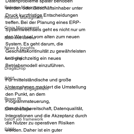
Datenprobleme später behoben 
Release Management
werden oder Geschäftsinhaber unter 
Druck kurzfristige Entscheidungen 
Rescue Managment
treffen. Bei der Planung eines ERP-
Crisis Managment
Systemwechsels geht es nicht nur um 
den Wechsel vom alten zum neuen 
Business central
System. Es geht darum, die 
News & Insights
Geschäftskontinuität zu gewährleisten 
und gleichzeitig ein neues 
Archiving
Betriebsmodell einzuführen.
Drag&Drop
D365
Für mittelständische und große 
Unternehmen markiert die Umstellung 
Customer Engagement
den Punkt, an dem 
Power BI
Programmsteuerung, 
Geschäftsbereitschaft, Datenqualität, 
ERP Strategie
Integrationen und die Akzeptanz durch 
batch job framework
die Nutzer zu operativen Risiken 
D365
werden. Daher ist ein guter 