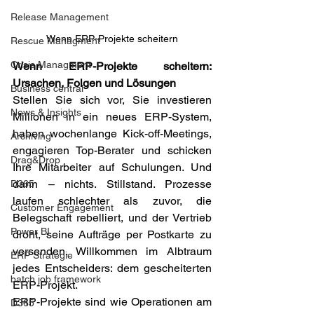
Release Management
Wenn ERP-Projekte scheitern
Rescue Managment
Crisis Managment
Wenn ERP-Projekte scheitern: 
Ursachen, Folgen und Lösungen 
Business central
Stellen Sie sich vor, Sie investieren 
News & Insights
Millionen in ein neues ERP-System, 
haben wochenlange Kick-off-Meetings, 
Archiving
engagieren Top-Berater und schicken 
Drag&Drop
Ihre Mitarbeiter auf Schulungen. Und 
dann – nichts. Stillstand. Prozesse 
D365
laufen schlechter als zuvor, die 
Customer Engagement
Belegschaft rebelliert, und der Vertrieb 
Power BI
droht, seine Aufträge per Postkarte zu 
versenden. Willkommen im Albtraum 
ERP Strategie
jedes Entscheiders: dem gescheiterten 
batch job framework
ERP-Projekt. 
ERP-Projekte sind wie Operationen am 
D365