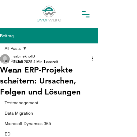
Beitrag
All Posts
sabineknoll3
All Posts
7. Juli 2025
4 Min. Lesezeit
Wenn ERP-Projekte
Produkt
scheitern: Ursachen,
CRM
Folgen und Lösungen
Services
Testmanagement
Data Migration
Microsoft Dynamics 365
EDI