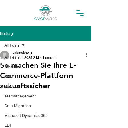
Beitrag
All Posts
sabineknoll3
All Posts
14. Juli 2025
2 Min. Lesezeit
So machen Sie Ihre E-
Produkt
Commerce-Plattform
CRM
zukunftssicher
Services
Testmanagement
Data Migration
Microsoft Dynamics 365
EDI