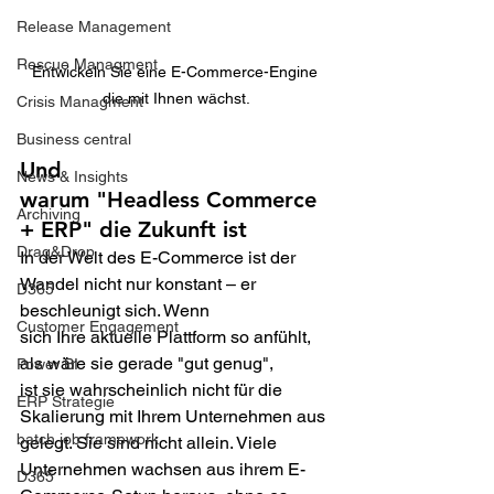
Release Management
Rescue Managment
Entwickeln Sie eine E-Commerce-Engine 
die mit Ihnen wächst.
Crisis Managment
Business central
Und 
News & Insights
warum "Headless Commerce 
Archiving
+ ERP" die Zukunft ist
Drag&Drop
In der Welt des E-Commerce ist der 
Wandel nicht nur konstant – er 
D365
beschleunigt sich. Wenn 
Customer Engagement
sich Ihre aktuelle Plattform so anfühlt, 
als wäre sie gerade "gut genug", 
Power BI
ist sie wahrscheinlich nicht für die 
ERP Strategie
Skalierung mit Ihrem Unternehmen aus
batch job framework
gelegt. Sie sind nicht allein. Viele 
Unternehmen wachsen aus ihrem E-
D365