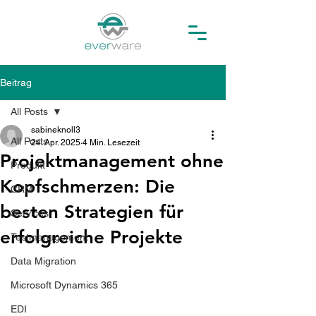
Beitrag
All Posts
sabineknoll3
All Posts
24. Apr. 2025
4 Min. Lesezeit
Projektmanagement ohne
Produkt
Kopfschmerzen: Die
CRM
besten Strategien für
Services
erfolgreiche Projekte
Testmanagement
Data Migration
Microsoft Dynamics 365
EDI