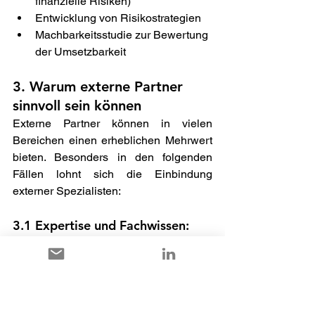
finanzielle Risiken) 
Entwicklung von Risikostrategien 
Machbarkeitsstudie zur Bewertung 
der Umsetzbarkeit 
3. Warum externe Partner 
sinnvoll sein können 
Externe Partner können in vielen 
Bereichen einen erheblichen Mehrwert 
bieten. Besonders in den folgenden 
Fällen lohnt sich die Einbindung 
externer Spezialisten: 
3.1 Expertise und Fachwissen:  
Externe Experten verfügen über 
tiefgehendes Know-how in 
spezifischen Bereichen und können 
wertvolle Impulse liefern, die intern 
eventuell fehlen. 