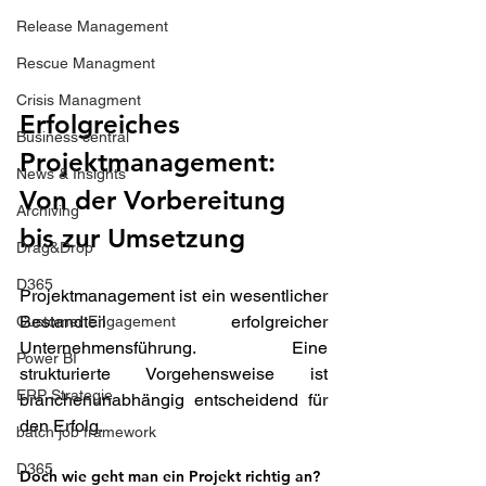
Release Management
Rescue Managment
Crisis Managment
Erfolgreiches 
Business central
Projektmanagement: 
News & Insights
Von der Vorbereitung 
Archiving
bis zur Umsetzung 
Drag&Drop
D365
Projektmanagement ist ein wesentlicher 
Bestandteil erfolgreicher 
Customer Engagement
Unternehmensführung. Eine 
Power BI
strukturierte Vorgehensweise ist 
ERP Strategie
branchenunabhängig entscheidend für 
den Erfolg.  
batch job framework
D365
Doch wie geht man ein Projekt richtig an? 