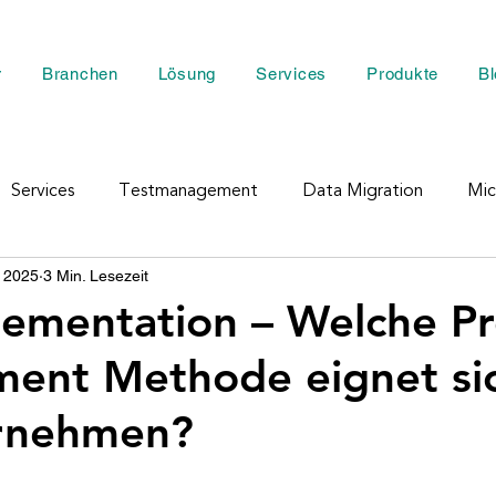
r
Branchen
Lösung
Services
Produkte
Bl
Services
Testmanagement
Data Migration
Mic
i 2025
3 Min. Lesezeit
Rescue Managment
Crisis Managment
Business 
ementation – Welche Pr
ent Methode eignet sic
D365
Customer Engagement
Power BI
ERP St
ernehmen?
5
D365