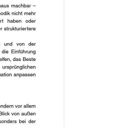
haus machbar – 
dik nicht mehr 
ert haben oder 
strukturiertere 
t und von der 
die Einführung 
lfen, das Beste 
 ursprünglichen 
uation anpassen 
ndern vor allem 
Blick von außen 
sonders bei der 