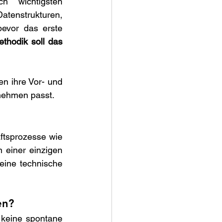
h wichtigsten 
nstrukturen, 
evor das erste 
thodik soll das 
n ihre Vor- und 
nehmen passt. 
tsprozesse wie 
 einer einzigen 
ine technische 
 
en? 
t keine spontane 