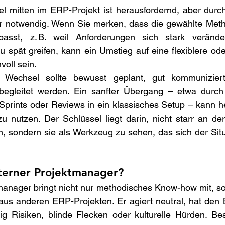
 mitten im ERP-Projekt ist herausfordernd, aber durc
notwendig. Wenn Sie merken, dass die gewählte Metho
t passt, z. B. weil Anforderungen sich stark veränd
spät greifen, kann ein Umstieg auf eine flexiblere oder 
oll sein.  
r Wechsel sollte bewusst geplant, gut kommunizier
v begleitet werden. Ein sanfter Übergang – etwa durch 
Sprints oder Reviews in ein klassisches Setup – kann he
 nutzen. Der Schlüssel liegt darin, nicht starr an der
n, sondern sie als Werkzeug zu sehen, das sich der Sit
xterner Projektmanager? 
manager bringt nicht nur methodisches Know-how mit, so
aus anderen ERP-Projekten. Er agiert neutral, hat den 
tig Risiken, blinde Flecken oder kulturelle Hürden. Be