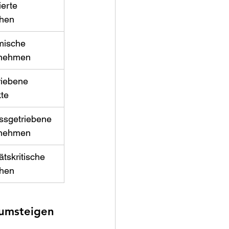
erte 
hen 
ische 
nehmen 
riebene 
te 
ssgetriebene 
nehmen 
ätskritische 
hen 
 umsteigen 