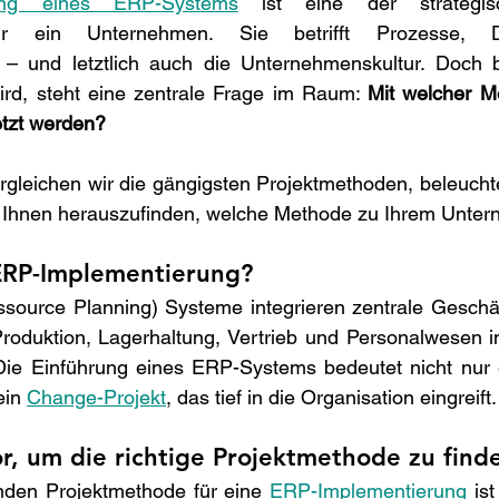
rung eines ERP-Systems
 ist eine der strategisc
r ein Unternehmen. Sie betrifft Prozesse, Date
n – und letztlich auch die Unternehmenskultur. Doch b
ird, steht eine zentrale Frage im Raum: 
Mit welcher Me
tzt werden?  
rgleichen wir die gängigsten Projektmethoden, beleuchte
n Ihnen herauszufinden, welche Methode zu Ihrem Unter
RP-Implementierung? 
source Planning) Systeme integrieren zentrale Geschäf
roduktion, Lagerhaltung, Vertrieb und Personalwesen in
 Die Einführung eines ERP-Systems bedeutet nicht nur e
ein 
Change-Projekt
, das tief in die Organisation eingreift.
r, um die richtige Projektmethode zu find
den Projektmethode für eine 
ERP-Implementierung
 is