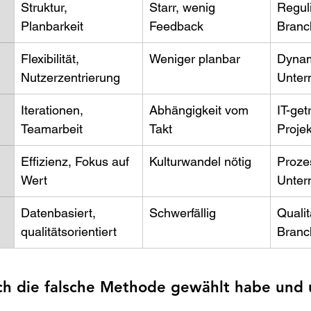
Struktur, 
Starr, wenig 
Reguli
Planbarkeit 
Feedback 
Branc
Flexibilität, 
Weniger planbar 
Dynam
Nutzerzentrierung 
Unter
Iterationen, 
Abhängigkeit vom 
IT-get
Teamarbeit 
Takt 
Projek
Effizienz, Fokus auf 
Kulturwandel nötig 
Proze
Wert 
Unter
Datenbasiert, 
Schwerfällig 
Qualit
qualitätsorientiert 
Branc
ich die falsche Methode gewählt habe und