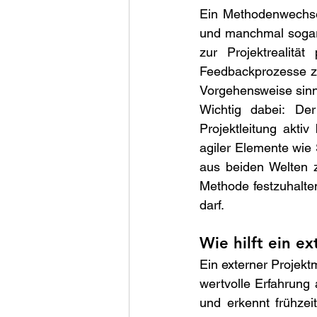
Ein Methodenwechsel
und manchmal sogar 
zur Projektrealitä
Feedbackprozesse zu 
Vorgehensweise sinnv
Wichtig dabei: De
Projektleitung akti
agiler Elemente wie 
aus beiden Welten zu
Methode festzuhalte
darf. 
Wie hilft ein e
Ein externer Projekt
wertvolle Erfahrung 
und erkennt frühzei