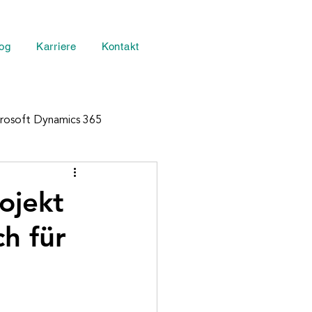
og
Karriere
Kontakt
rosoft Dynamics 365
central
News & Insights
ojekt
h für
rategie